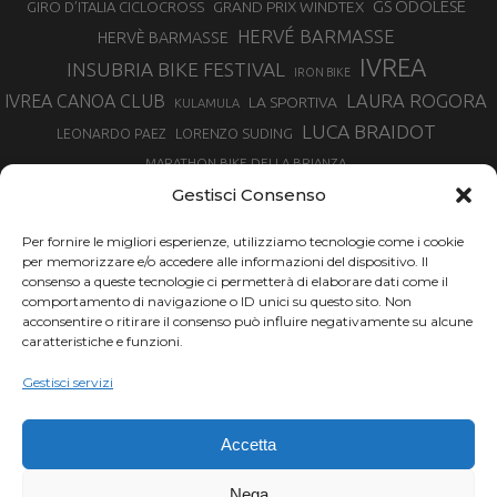
GS ODOLESE
GRAND PRIX WINDTEX
GIRO D’ITALIA CICLOCROSS
HERVÉ BARMASSE
HERVÈ BARMASSE
IVREA
INSUBRIA BIKE FESTIVAL
IRON BIKE
LAURA ROGORA
IVREA CANOA CLUB
LA SPORTIVA
KULAMULA
LUCA BRAIDOT
LORENZO SUDING
LEONARDO PAEZ
MARATHON BIKE DELLA BRIANZA
MARCO AURELIO FONTANA
Gestisci Consenso
MARTINA BERTA
MARCO COSTA
MARCO CAMANDONA
Per fornire le migliori esperienze, utilizziamo tecnologie come i cookie
MARTINO FRUET
MATHIEU VAN DER POEL
per memorizzare e/o accedere alle informazioni del dispositivo. Il
MATTEO TRENTIN
MIKE FELDERER
consenso a queste tecnologie ci permetterà di elaborare dati come il
MIRKO CELESTINO
NIBALI
NINO SCHURTER
comportamento di navigazione o ID unici su questo sito. Non
PARCO NAZIONALE GRAN PARADISO
acconsentire o ritirare il consenso può influire negativamente su alcune
PROMENADO BIKE
caratteristiche e funzioni.
SAM HILL
SANDRA MAIRHOFER
RAMPIGNADO
RACING TEAM DAYCO
STEFANO GHISOLFI
Gestisci servizi
SONNY COLBRELLI
SIMONE MORO
SUPERENDURO MTB
TIRRENO-ADRIATICO
TOUR DE FRANCE
Accetta
TRENTINO MTB
TRIATHLON
VINCENZO NIBALI
VAL DI SOLE
TRIATHLON OLIMPICO
Nega