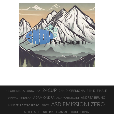
24CUP
24H DI CREMONA
24H DI FINALE
12 ORE DELLA LUNIGIANA
ANDREA BRUNO
ADAM ONDRA
24H VAL RENDENA
ALIA MARCELLINI
ASD EMISSIONI ZERO
ANNABELLA STROPPARO
ARCO
ASSIETTA LEGEND
BIKE TRANSALP
BOULDERING