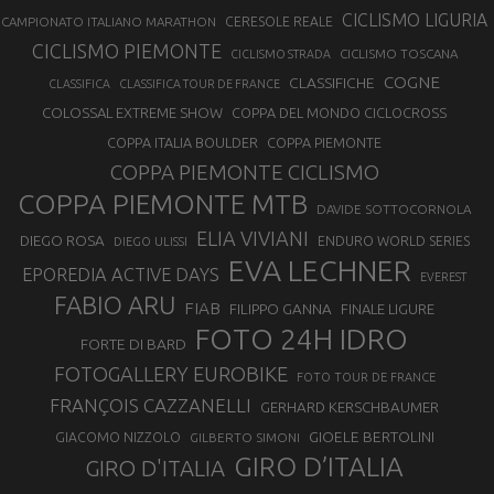
CICLISMO LIGURIA
CAMPIONATO ITALIANO MARATHON
CERESOLE REALE
CICLISMO PIEMONTE
CICLISMO TOSCANA
CICLISMO STRADA
COGNE
CLASSIFICHE
CLASSIFICA
CLASSIFICA TOUR DE FRANCE
COLOSSAL EXTREME SHOW
COPPA DEL MONDO CICLOCROSS
COPPA ITALIA BOULDER
COPPA PIEMONTE
COPPA PIEMONTE CICLISMO
COPPA PIEMONTE MTB
DAVIDE SOTTOCORNOLA
ELIA VIVIANI
DIEGO ROSA
ENDURO WORLD SERIES
DIEGO ULISSI
EVA LECHNER
EPOREDIA ACTIVE DAYS
EVEREST
FABIO ARU
FIAB
FILIPPO GANNA
FINALE LIGURE
FOTO 24H IDRO
FORTE DI BARD
FOTOGALLERY EUROBIKE
FOTO TOUR DE FRANCE
FRANÇOIS CAZZANELLI
GERHARD KERSCHBAUMER
GIOELE BERTOLINI
GIACOMO NIZZOLO
GILBERTO SIMONI
GIRO D’ITALIA
GIRO D'ITALIA