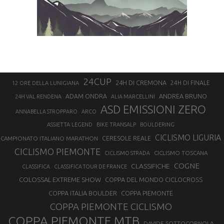
24CUP
24H DI CREMONA
24H DI FINALE
12 ORE DELLA LUNIGIANA
ANDREA BRUNO
ADAM ONDRA
24H VAL RENDENA
ALIA MARCELLINI
ASD EMISSIONI ZERO
ANNABELLA STROPPARO
ARCO
ASSIETTA LEGEND
BIKE TRANSALP
BOULDERING
CICLISMO LIGURIA
CAMPIONATO ITALIANO MARATHON
CERESOLE REALE
CICLISMO PIEMONTE
CICLISMO TOSCANA
CICLISMO STRADA
COGNE
CLASSIFICHE
CLASSIFICA
CLASSIFICA TOUR DE FRANCE
COLOSSAL EXTREME SHOW
COPPA DEL MONDO CICLOCROSS
COPPA ITALIA BOULDER
COPPA PIEMONTE
COPPA PIEMONTE CICLISMO
COPPA PIEMONTE MTB
DAVIDE SOTTOCORNOLA