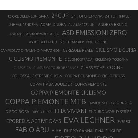
24CUP
24H DI CREMONA
24H DI FINALE
12 ORE DELLA LUNIGIANA
ANDREA BRUNO
ADAM ONDRA
24H VAL RENDENA
ALIA MARCELLINI
ASD EMISSIONI ZERO
ANNABELLA STROPPARO
ARCO
ASSIETTA LEGEND
BIKE TRANSALP
BOULDERING
CICLISMO LIGURIA
CAMPIONATO ITALIANO MARATHON
CERESOLE REALE
CICLISMO PIEMONTE
CICLISMO TOSCANA
CICLISMO STRADA
COGNE
CLASSIFICHE
CLASSIFICA
CLASSIFICA TOUR DE FRANCE
COLOSSAL EXTREME SHOW
COPPA DEL MONDO CICLOCROSS
COPPA ITALIA BOULDER
COPPA PIEMONTE
COPPA PIEMONTE CICLISMO
COPPA PIEMONTE MTB
DAVIDE SOTTOCORNOLA
ELIA VIVIANI
DIEGO ROSA
ENDURO WORLD SERIES
DIEGO ULISSI
EVA LECHNER
EPOREDIA ACTIVE DAYS
EVEREST
FABIO ARU
FIAB
FILIPPO GANNA
FINALE LIGURE