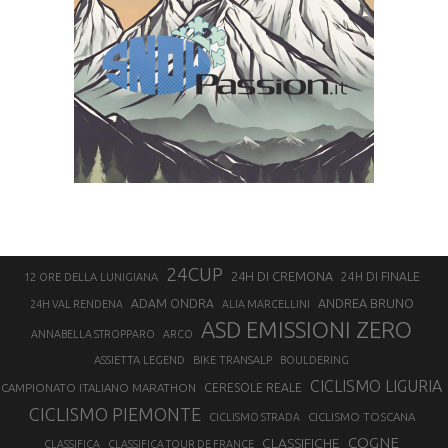
24CUP
24H DI CREMONA
24H DI FINALE
12 ORE DELLA LUNIGIANA
ANDREA BRUNO
ADAM ONDRA
24H VAL RENDENA
ALIA MARCELLINI
ASD EMISSIONI ZERO
ANNABELLA STROPPARO
ARCO
ASSIETTA LEGEND
BIKE TRANSALP
BOULDERING
CICLISMO LIGURIA
CAMPIONATO ITALIANO MARATHON
CERESOLE REALE
CICLISMO PIEMONTE
CICLISMO TOSCANA
CICLISMO STRADA
COGNE
CLASSIFICHE
CLASSIFICA
CLASSIFICA TOUR DE FRANCE