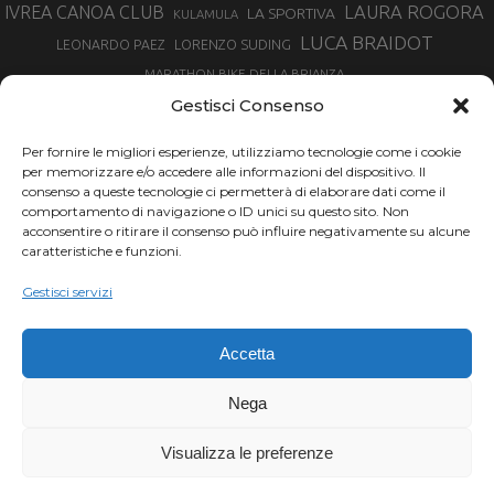
LAURA ROGORA
IVREA CANOA CLUB
LA SPORTIVA
KULAMULA
LUCA BRAIDOT
LORENZO SUDING
LEONARDO PAEZ
MARATHON BIKE DELLA BRIANZA
MARCO AURELIO FONTANA
Gestisci Consenso
MARTINA BERTA
MARCO COSTA
MARCO CAMANDONA
Per fornire le migliori esperienze, utilizziamo tecnologie come i cookie
MARTINO FRUET
MATHIEU VAN DER POEL
per memorizzare e/o accedere alle informazioni del dispositivo. Il
MATTEO TRENTIN
MIKE FELDERER
consenso a queste tecnologie ci permetterà di elaborare dati come il
MIRKO CELESTINO
NIBALI
NINO SCHURTER
comportamento di navigazione o ID unici su questo sito. Non
PARCO NAZIONALE GRAN PARADISO
acconsentire o ritirare il consenso può influire negativamente su alcune
PROMENADO BIKE
caratteristiche e funzioni.
SAM HILL
SANDRA MAIRHOFER
RAMPIGNADO
RACING TEAM DAYCO
STEFANO GHISOLFI
Gestisci servizi
SONNY COLBRELLI
SIMONE MORO
SUPERENDURO MTB
TIRRENO-ADRIATICO
TOUR DE FRANCE
Accetta
TRENTINO MTB
TRIATHLON
VINCENZO NIBALI
VAL DI SOLE
TRIATHLON OLIMPICO
Nega
VUELTA SPAGNA
VUELTA
WINTER TRIATHLON
Visualizza le preferenze
Chi siamo |
Termini d'uso |
Privacy |
Cookie
Copyright ©2024 Outdoor Passion di Costa Giancarlo, P.I. 11214180017 C.F.