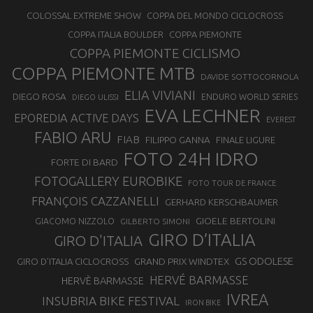
COLOSSAL EXTREME SHOW
COPPA DEL MONDO CICLOCROSS
COPPA ITALIA BOULDER
COPPA PIEMONTE
COPPA PIEMONTE CICLISMO
COPPA PIEMONTE MTB
DAVIDE SOTTOCORNOLA
ELIA VIVIANI
DIEGO ROSA
ENDURO WORLD SERIES
DIEGO ULISSI
EVA LECHNER
EPOREDIA ACTIVE DAYS
EVEREST
FABIO ARU
FIAB
FILIPPO GANNA
FINALE LIGURE
FOTO 24H IDRO
FORTE DI BARD
FOTOGALLERY EUROBIKE
FOTO TOUR DE FRANCE
FRANÇOIS CAZZANELLI
GERHARD KERSCHBAUMER
GIOELE BERTOLINI
GIACOMO NIZZOLO
GILBERTO SIMONI
GIRO D’ITALIA
GIRO D'ITALIA
GS ODOLESE
GRAND PRIX WINDTEX
GIRO D’ITALIA CICLOCROSS
HERVÉ BARMASSE
HERVÈ BARMASSE
IVREA
INSUBRIA BIKE FESTIVAL
IRON BIKE