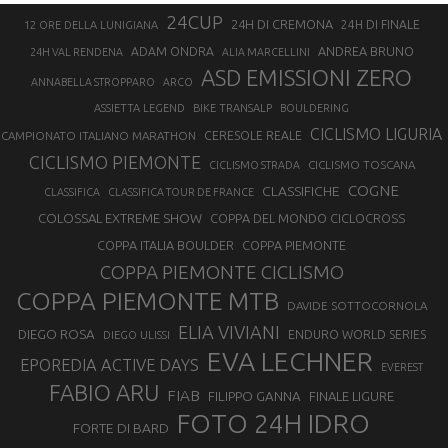
24CUP
24H DI CREMONA
24H DI FINALE
12 ORE DELLA LUNIGIANA
ANDREA BRUNO
ADAM ONDRA
24H VAL RENDENA
ALIA MARCELLINI
ASD EMISSIONI ZERO
ANNABELLA STROPPARO
ARCO
ASSIETTA LEGEND
BIKE TRANSALP
BOULDERING
CICLISMO LIGURIA
CAMPIONATO ITALIANO MARATHON
CERESOLE REALE
CICLISMO PIEMONTE
CICLISMO TOSCANA
CICLISMO STRADA
COGNE
CLASSIFICHE
CLASSIFICA
CLASSIFICA TOUR DE FRANCE
COLOSSAL EXTREME SHOW
COPPA DEL MONDO CICLOCROSS
COPPA ITALIA BOULDER
COPPA PIEMONTE
COPPA PIEMONTE CICLISMO
COPPA PIEMONTE MTB
DAVIDE SOTTOCORNOLA
ELIA VIVIANI
DIEGO ROSA
ENDURO WORLD SERIES
DIEGO ULISSI
EVA LECHNER
EPOREDIA ACTIVE DAYS
EVEREST
FABIO ARU
FIAB
FILIPPO GANNA
FINALE LIGURE
FOTO 24H IDRO
FORTE DI BARD