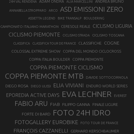
ANDREA BRUNO
ADAM ONDRA
24H VAL RENDENA
ALIA MARCELLINI
ASD EMISSIONI ZERO
ANNABELLA STROPPARO
ARCO
ASSIETTA LEGEND
BIKE TRANSALP
BOULDERING
CICLISMO LIGURIA
CAMPIONATO ITALIANO MARATHON
CERESOLE REALE
CICLISMO PIEMONTE
CICLISMO TOSCANA
CICLISMO STRADA
COGNE
CLASSIFICHE
CLASSIFICA
CLASSIFICA TOUR DE FRANCE
COLOSSAL EXTREME SHOW
COPPA DEL MONDO CICLOCROSS
COPPA ITALIA BOULDER
COPPA PIEMONTE
COPPA PIEMONTE CICLISMO
COPPA PIEMONTE MTB
DAVIDE SOTTOCORNOLA
ELIA VIVIANI
DIEGO ROSA
ENDURO WORLD SERIES
DIEGO ULISSI
EVA LECHNER
EPOREDIA ACTIVE DAYS
EVEREST
FABIO ARU
FIAB
FILIPPO GANNA
FINALE LIGURE
FOTO 24H IDRO
FORTE DI BARD
FOTOGALLERY EUROBIKE
FOTO TOUR DE FRANCE
FRANÇOIS CAZZANELLI
GERHARD KERSCHBAUMER