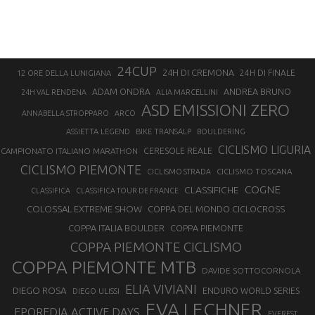
24CUP
24H DI CREMONA
24H DI FINALE
12 ORE DELLA LUNIGIANA
ANDREA BRUNO
ADAM ONDRA
24H VAL RENDENA
ALIA MARCELLINI
ASD EMISSIONI ZERO
ANNABELLA STROPPARO
ARCO
ASSIETTA LEGEND
BIKE TRANSALP
BOULDERING
CICLISMO LIGURIA
CAMPIONATO ITALIANO MARATHON
CERESOLE REALE
CICLISMO PIEMONTE
CICLISMO TOSCANA
CICLISMO STRADA
COGNE
CLASSIFICHE
CLASSIFICA
CLASSIFICA TOUR DE FRANCE
COLOSSAL EXTREME SHOW
COPPA DEL MONDO CICLOCROSS
COPPA ITALIA BOULDER
COPPA PIEMONTE
COPPA PIEMONTE CICLISMO
COPPA PIEMONTE MTB
DAVIDE SOTTOCORNOLA
ELIA VIVIANI
DIEGO ROSA
ENDURO WORLD SERIES
DIEGO ULISSI
EVA LECHNER
EPOREDIA ACTIVE DAYS
EVEREST