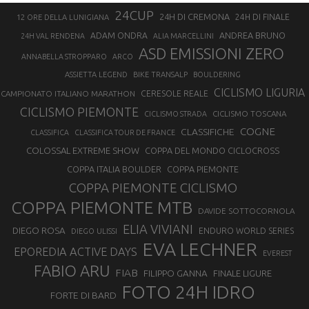
24CUP
24H DI CREMONA
24H DI FINALE
12 ORE DELLA LUNIGIANA
ANDREA BRUNO
ADAM ONDRA
24H VAL RENDENA
ALIA MARCELLINI
ASD EMISSIONI ZERO
ANNABELLA STROPPARO
ARCO
ASSIETTA LEGEND
BIKE TRANSALP
BOULDERING
CICLISMO LIGURIA
CAMPIONATO ITALIANO MARATHON
CERESOLE REALE
CICLISMO PIEMONTE
CICLISMO TOSCANA
CICLISMO STRADA
COGNE
CLASSIFICHE
CLASSIFICA
CLASSIFICA TOUR DE FRANCE
COLOSSAL EXTREME SHOW
COPPA DEL MONDO CICLOCROSS
COPPA ITALIA BOULDER
COPPA PIEMONTE
COPPA PIEMONTE CICLISMO
COPPA PIEMONTE MTB
DAVIDE SOTTOCORNOLA
ELIA VIVIANI
DIEGO ROSA
ENDURO WORLD SERIES
DIEGO ULISSI
EVA LECHNER
EPOREDIA ACTIVE DAYS
EVEREST
FABIO ARU
FIAB
FILIPPO GANNA
FINALE LIGURE
FOTO 24H IDRO
FORTE DI BARD