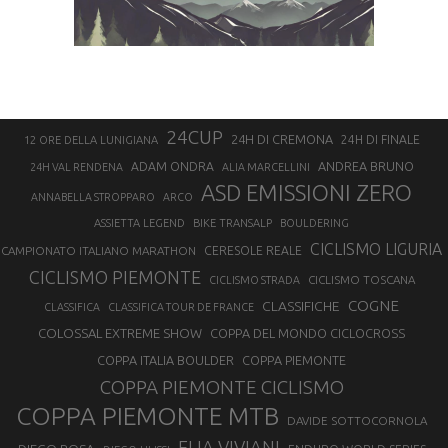
24CUP
24H DI CREMONA
24H DI FINALE
12 ORE DELLA LUNIGIANA
ANDREA BRUNO
ADAM ONDRA
24H VAL RENDENA
ALIA MARCELLINI
ASD EMISSIONI ZERO
ANNABELLA STROPPARO
ARCO
ASSIETTA LEGEND
BIKE TRANSALP
BOULDERING
CICLISMO LIGURIA
CAMPIONATO ITALIANO MARATHON
CERESOLE REALE
CICLISMO PIEMONTE
CICLISMO TOSCANA
CICLISMO STRADA
COGNE
CLASSIFICHE
CLASSIFICA
CLASSIFICA TOUR DE FRANCE
COLOSSAL EXTREME SHOW
COPPA DEL MONDO CICLOCROSS
COPPA ITALIA BOULDER
COPPA PIEMONTE
COPPA PIEMONTE CICLISMO
COPPA PIEMONTE MTB
DAVIDE SOTTOCORNOLA
ELIA VIVIANI