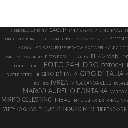
24CUP
24H DI CREMONA
24H DI FINALE
12 ORE DELLA LUNIGIANA
24
CAMPIONATO ITALIANO MARATHON
CERESOLE 
BIKE TRANSALP
BOULDERING
COGNE
COLOSSAL EXTREME SHOW
COPPA DEL MONDO CICL
ELIA VIVIANI
DIEGO ROSA
DAVIDE SOTTOCORNOLA
EN
DIEGO ULISSI
FOTO 24H IDRO
FOTOGALL
FORTE DI BARD
GIRO D’ITALIA
GIRO D'ITALIA
GIOELE BERTOLINI
G
IVREA
IVREA CANOA CLUB
IRON BIKE
KULAMU
MARCO AURELIO FONTANA
MARCO 
MIRKO CELESTINO
NIBALI
NINO SCHURTER
PARCO NAZ
SUPERENDURO MTB
STEFANO GHISOLFI
TIRRENO-ADRI