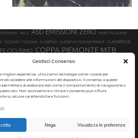
ASD EMISSIONI ZERO
STROPPARO
ARCO
ASSIETTA LEGEND
CLASSIFICHE
CICLISMO TOSCANA
A
CLASSIFICA
CLASSIFICA TOUR DE FRANCE
COPPA PIEMONTE MTB
E CICLISMO
NER
FABIO ARU
Gestisci Consenso
FIAB
FILIPPO GANNA
FINALE LIGURE
EVEREST
GERHARD KERSCHBAUMER
GIACOMO NIZZOLO
GILBERTO SIMONI
le migliori esperienze, utilizziamo tecnologie come i cookie per
HERVÉ BARMASSE
INSUBRIA BIKE FESTIVAL
e/o accedere alle informazioni del dispositivo. Il consenso a queste
BARMASSE
ci permetterà di elaborare dati come il comportamento di navigazione o
LUCA BRAIDOT
G
MARATHON BIKE DELLA BRIANZA
questo sito. Non acconsentire o ritirare il consenso può influire
te su alcune caratteristiche e funzioni.
RUET
MATHIEU VAN DER POEL
MATTEO TRENTIN
MIKE FELDERER
izi
SAM HILL
SANDRA MAIRHOFER
SONNY COLBRELLI
NADO
SIMONE MORO
VINCENZO NIBALI
VAL DI SOLE
TRIATHLON OLIMPICO
THLON
cetta
Nega
Visualizza le preferenze