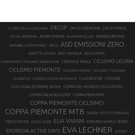
24CUP
24H DI CREMONA
24H DI FINALE
12 ORE DELLA LUNIGIANA
ANDREA BRUNO
ADAM ONDRA
24H VAL RENDENA
ALIA MARCELLINI
ASD EMISSIONI ZERO
ANNABELLA STROPPARO
ARCO
ASSIETTA LEGEND
BIKE TRANSALP
BOULDERING
CICLISMO LIGURIA
CAMPIONATO ITALIANO MARATHON
CERESOLE REALE
CICLISMO PIEMONTE
CICLISMO TOSCANA
CICLISMO STRADA
COGNE
CLASSIFICHE
CLASSIFICA
CLASSIFICA TOUR DE FRANCE
COLOSSAL EXTREME SHOW
COPPA DEL MONDO CICLOCROSS
COPPA ITALIA BOULDER
COPPA PIEMONTE
COPPA PIEMONTE CICLISMO
COPPA PIEMONTE MTB
DAVIDE SOTTOCORNOLA
ELIA VIVIANI
DIEGO ROSA
ENDURO WORLD SERIES
DIEGO ULISSI
EVA LECHNER
EPOREDIA ACTIVE DAYS
EVEREST