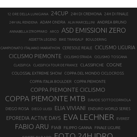
24CUP
24H DI CREMONA
24H DI FINALE
12 ORE DELLA LUNIGIANA
ANDREA BRUNO
ADAM ONDRA
24H VAL RENDENA
ALIA MARCELLINI
ASD EMISSIONI ZERO
ANNABELLA STROPPARO
ARCO
ASSIETTA LEGEND
BIKE TRANSALP
BOULDERING
CICLISMO LIGURIA
CAMPIONATO ITALIANO MARATHON
CERESOLE REALE
CICLISMO PIEMONTE
CICLISMO TOSCANA
CICLISMO STRADA
COGNE
CLASSIFICHE
CLASSIFICA
CLASSIFICA TOUR DE FRANCE
COLOSSAL EXTREME SHOW
COPPA DEL MONDO CICLOCROSS
COPPA ITALIA BOULDER
COPPA PIEMONTE
COPPA PIEMONTE CICLISMO
COPPA PIEMONTE MTB
DAVIDE SOTTOCORNOLA
ELIA VIVIANI
DIEGO ROSA
ENDURO WORLD SERIES
DIEGO ULISSI
EVA LECHNER
EPOREDIA ACTIVE DAYS
EVEREST
FABIO ARU
FIAB
FILIPPO GANNA
FINALE LIGURE
FOTO 24H IDRO