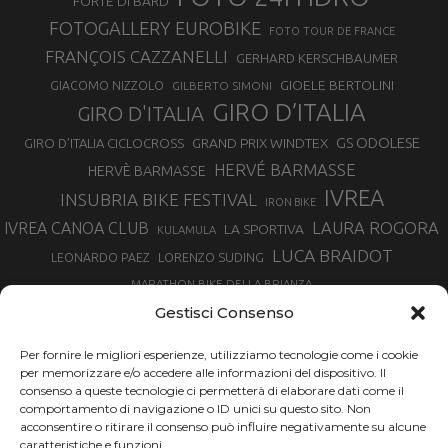
FORTE DI BARD
FOTOGALLERY EUROBIKE
FOTO TOUR DE FRANCE
FRANÇOIS CAZZANELLI
GERHARD KERSCHBAUMER
GIOELE BERTOLINI
GIACOMO NIZZOLO
GILBERTO SIMONI
GIRO D’ITALIA
GIRO D'ITALIA
GS ODOLESE
GRAND PRIX WINDTEX
GIRO D’ITALIA CICLOCROSS
HERVÉ BARMASSE
HERVÈ BARMASSE
IVREA
INSUBRIA BIKE FESTIVAL
IRON BIKE
LAURA ROGORA
IVREA CANOA CLUB
LA SPORTIVA
KULAMULA
LUCA BRAIDOT
LORENZO SUDING
LEONARDO PAEZ
MARATHON BIKE DELLA BRIANZA
MARCO AURELIO FONTANA
Gestisci Consenso
MARTINA BERTA
MARCO COSTA
MARCO CAMANDONA
Per fornire le migliori esperienze, utilizziamo tecnologie come i cookie
MARTINO FRUET
MATHIEU VAN DER POEL
per memorizzare e/o accedere alle informazioni del dispositivo. Il
MATTEO TRENTIN
MIKE FELDERER
consenso a queste tecnologie ci permetterà di elaborare dati come il
MIRKO CELESTINO
NIBALI
NINO SCHURTER
comportamento di navigazione o ID unici su questo sito. Non
PARCO NAZIONALE GRAN PARADISO
acconsentire o ritirare il consenso può influire negativamente su alcune
PROMENADO BIKE
caratteristiche e funzioni.