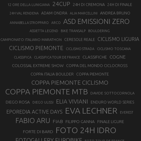
24CUP
24H DI CREMONA
24H DI FINALE
12 ORE DELLA LUNIGIANA
ANDREA BRUNO
ADAM ONDRA
24H VAL RENDENA
ALIA MARCELLINI
ASD EMISSIONI ZERO
ANNABELLA STROPPARO
ARCO
ASSIETTA LEGEND
BIKE TRANSALP
BOULDERING
CICLISMO LIGURIA
CAMPIONATO ITALIANO MARATHON
CERESOLE REALE
CICLISMO PIEMONTE
CICLISMO TOSCANA
CICLISMO STRADA
COGNE
CLASSIFICHE
CLASSIFICA
CLASSIFICA TOUR DE FRANCE
COLOSSAL EXTREME SHOW
COPPA DEL MONDO CICLOCROSS
COPPA ITALIA BOULDER
COPPA PIEMONTE
COPPA PIEMONTE CICLISMO
COPPA PIEMONTE MTB
DAVIDE SOTTOCORNOLA
ELIA VIVIANI
DIEGO ROSA
ENDURO WORLD SERIES
DIEGO ULISSI
EVA LECHNER
EPOREDIA ACTIVE DAYS
EVEREST
FABIO ARU
FIAB
FILIPPO GANNA
FINALE LIGURE
FOTO 24H IDRO
FORTE DI BARD
FOTOGALLERY EUROBIKE