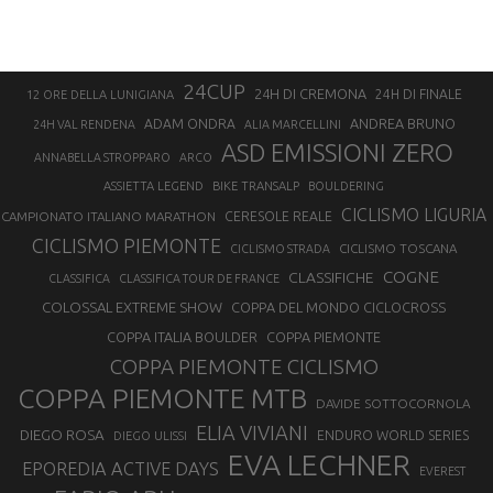
24CUP
24H DI CREMONA
24H DI FINALE
12 ORE DELLA LUNIGIANA
ANDREA BRUNO
ADAM ONDRA
24H VAL RENDENA
ALIA MARCELLINI
ASD EMISSIONI ZERO
ANNABELLA STROPPARO
ARCO
ASSIETTA LEGEND
BIKE TRANSALP
BOULDERING
CICLISMO LIGURIA
CAMPIONATO ITALIANO MARATHON
CERESOLE REALE
CICLISMO PIEMONTE
CICLISMO TOSCANA
CICLISMO STRADA
COGNE
CLASSIFICHE
CLASSIFICA
CLASSIFICA TOUR DE FRANCE
COLOSSAL EXTREME SHOW
COPPA DEL MONDO CICLOCROSS
COPPA ITALIA BOULDER
COPPA PIEMONTE
COPPA PIEMONTE CICLISMO
COPPA PIEMONTE MTB
DAVIDE SOTTOCORNOLA
ELIA VIVIANI
DIEGO ROSA
ENDURO WORLD SERIES
DIEGO ULISSI
EVA LECHNER
EPOREDIA ACTIVE DAYS
EVEREST