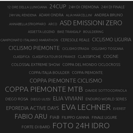
24CUP
24H DI CREMONA
24H DI FINALE
12 ORE DELLA LUNIGIANA
ANDREA BRUNO
ADAM ONDRA
24H VAL RENDENA
ALIA MARCELLINI
ASD EMISSIONI ZERO
ANNABELLA STROPPARO
ARCO
ASSIETTA LEGEND
BIKE TRANSALP
BOULDERING
CICLISMO LIGURIA
CAMPIONATO ITALIANO MARATHON
CERESOLE REALE
CICLISMO PIEMONTE
CICLISMO TOSCANA
CICLISMO STRADA
COGNE
CLASSIFICHE
CLASSIFICA
CLASSIFICA TOUR DE FRANCE
COLOSSAL EXTREME SHOW
COPPA DEL MONDO CICLOCROSS
COPPA ITALIA BOULDER
COPPA PIEMONTE
COPPA PIEMONTE CICLISMO
COPPA PIEMONTE MTB
DAVIDE SOTTOCORNOLA
ELIA VIVIANI
DIEGO ROSA
ENDURO WORLD SERIES
DIEGO ULISSI
EVA LECHNER
EPOREDIA ACTIVE DAYS
EVEREST
FABIO ARU
FIAB
FILIPPO GANNA
FINALE LIGURE
FOTO 24H IDRO
FORTE DI BARD