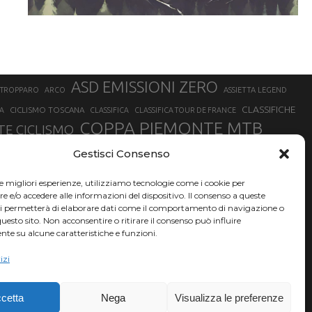
ASD EMISSIONI ZERO
STROPPARO
ARCO
ASSIETTA LEGEND
CLASSIFICHE
CICLISMO TOSCANA
A
CLASSIFICA
CLASSIFICA TOUR DE FRANCE
COPPA PIEMONTE MTB
E CICLISMO
NER
FABIO ARU
Gestisci Consenso
FIAB
FILIPPO GANNA
FINALE LIGURE
EVEREST
GERHARD KERSCHBAUMER
GIACOMO NIZZOLO
GILBERTO SIMONI
le migliori esperienze, utilizziamo tecnologie come i cookie per
HERVÉ BARMASSE
INSUBRIA BIKE FESTIVAL
e/o accedere alle informazioni del dispositivo. Il consenso a queste
BARMASSE
ci permetterà di elaborare dati come il comportamento di navigazione o
LUCA BRAIDOT
G
MARATHON BIKE DELLA BRIANZA
questo sito. Non acconsentire o ritirare il consenso può influire
te su alcune caratteristiche e funzioni.
RUET
MATHIEU VAN DER POEL
MATTEO TRENTIN
MIKE FELDERER
izi
SAM HILL
SANDRA MAIRHOFER
SONNY COLBRELLI
NADO
SIMONE MORO
VINCENZO NIBALI
VAL DI SOLE
TRIATHLON OLIMPICO
THLON
cetta
Nega
Visualizza le preferenze