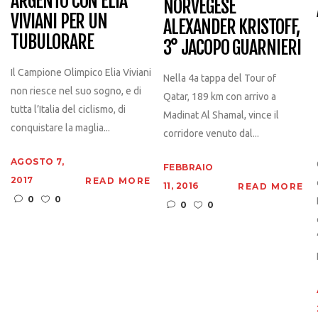
ARGENTO CON ELIA
NORVEGESE
VIVIANI PER UN
ALEXANDER KRISTOFF,
TUBULORARE
3° JACOPO GUARNIERI
Il Campione Olimpico Elia Viviani
Nella 4a tappa del Tour of
non riesce nel suo sogno, e di
Qatar, 189 km con arrivo a
tutta l’Italia del ciclismo, di
Madinat Al Shamal, vince il
conquistare la maglia...
corridore venuto dal...
AGOSTO 7,
FEBBRAIO
2017
READ MORE
11, 2016
READ MORE
0
0
0
0