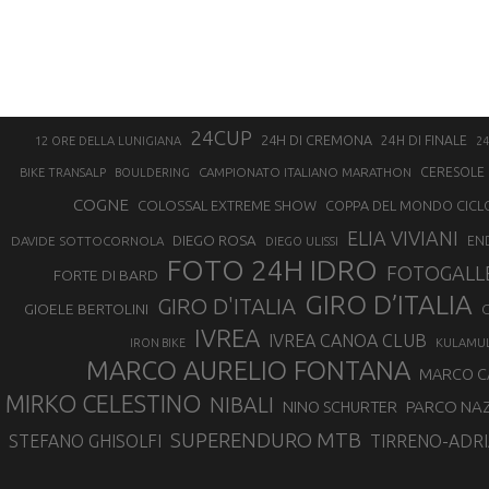
24CUP
24H DI CREMONA
24H DI FINALE
12 ORE DELLA LUNIGIANA
24
CAMPIONATO ITALIANO MARATHON
CERESOLE 
BIKE TRANSALP
BOULDERING
COGNE
COLOSSAL EXTREME SHOW
COPPA DEL MONDO CICL
ELIA VIVIANI
DIEGO ROSA
DAVIDE SOTTOCORNOLA
EN
DIEGO ULISSI
FOTO 24H IDRO
FOTOGALL
FORTE DI BARD
GIRO D’ITALIA
GIRO D'ITALIA
GIOELE BERTOLINI
G
IVREA
IVREA CANOA CLUB
IRON BIKE
KULAMU
MARCO AURELIO FONTANA
MARCO 
MIRKO CELESTINO
NIBALI
NINO SCHURTER
PARCO NAZ
SUPERENDURO MTB
STEFANO GHISOLFI
TIRRENO-ADRI