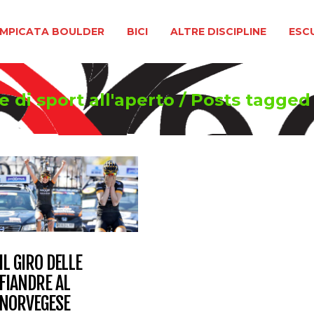
BOULDER
BICI
ALTRE DISCIPLINE
ESCURSIONIS
MPICATA BOULDER
BICI
ALTRE DISCIPLINE
ESC
 di sport all'aperto
/
Posts tagge
IL GIRO DELLE
FIANDRE AL
NORVEGESE