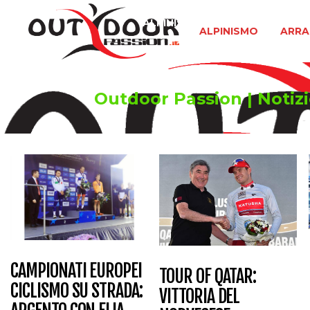
ALPINISMO
ARRAMPICATA 
ALPINISMO
ARRA
Outdoor Passion | Notizie
CAMPIONATI EUROPEI
TOUR OF QATAR:
CICLISMO SU STRADA:
VITTORIA DEL