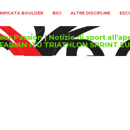
BOULDER
BICI
ALTRE DISCIPLINE
ESCURSIONIS
MPICATA BOULDER
BICI
ALTRE DISCIPLINE
ESC
or Passion | Notizie di sport all'ap
 FABIAN ITU TRIATHLON SPRINT 