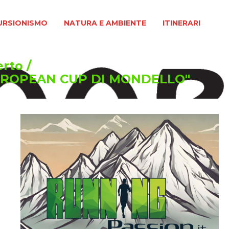
MO
NATURA E AMBIENTE
ITINERARI
URSIONISMO
NATURA E AMBIENTE
ITINERARI
erto
/
EUROPEAN CUP DI MONDELLO"