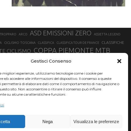
ASD EMISSIONI ZERO
STROPPARO
ARCO
ASSIETTA LEGEND
CLASSIFICHE
CICLISMO TOSCANA
A
CLASSIFICA
CLASSIFICA TOUR DE FRANCE
COPPA PIEMONTE MTB
E CICLISMO
NER
FABIO ARU
Gestisci Consenso
FIAB
FILIPPO GANNA
FINALE LIGURE
EVEREST
GERHARD KERSCHBAUMER
GIACOMO NIZZOLO
GILBERTO SIMONI
le migliori esperienze, utilizziamo tecnologie come i cookie per
HERVÉ BARMASSE
INSUBRIA BIKE FESTIVAL
e/o accedere alle informazioni del dispositivo. Il consenso a queste
BARMASSE
ci permetterà di elaborare dati come il comportamento di navigazione o
LUCA BRAIDOT
G
MARATHON BIKE DELLA BRIANZA
questo sito. Non acconsentire o ritirare il consenso può influire
te su alcune caratteristiche e funzioni.
RUET
MATHIEU VAN DER POEL
MATTEO TRENTIN
MIKE FELDERER
izi
SAM HILL
SANDRA MAIRHOFER
SONNY COLBRELLI
NADO
SIMONE MORO
VINCENZO NIBALI
VAL DI SOLE
TRIATHLON OLIMPICO
THLON
cetta
Nega
Visualizza le preferenze