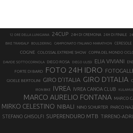
24CUP
24H DI CREMONA
24H DI FINALE
12 ORE DELLA LUNIGIANA
24
CAMPIONATO ITALIANO MARATHON
CERESOLE 
BIKE TRANSALP
BOULDERING
COGNE
COLOSSAL EXTREME SHOW
COPPA DEL MONDO CICL
ELIA VIVIANI
DIEGO ROSA
DAVIDE SOTTOCORNOLA
EN
DIEGO ULISSI
FOTO 24H IDRO
FOTOGALL
FORTE DI BARD
GIRO D’ITALIA
GIRO D'ITALIA
GIOELE BERTOLINI
G
IVREA
IVREA CANOA CLUB
IRON BIKE
KULAMU
MARCO AURELIO FONTANA
MARCO 
MIRKO CELESTINO
NIBALI
NINO SCHURTER
PARCO NAZ
SUPERENDURO MTB
STEFANO GHISOLFI
TIRRENO-ADRI