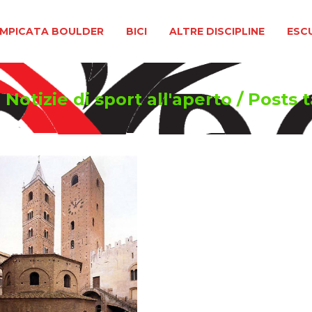
BOULDER
BICI
ALTRE DISCIPLINE
ESCURSIONIS
MPICATA BOULDER
BICI
ALTRE DISCIPLINE
ESC
Notizie di sport all'aperto
/
Posts 