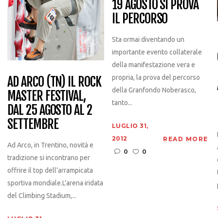
19 AGOSTO SI PROVA
IL PERCORSO
Sta ormai diventando un
importante evento collaterale
della manifestazione vera e
propria, la prova del percorso
AD ARCO (TN) IL ROCK
della Granfondo Noberasco,
MASTER FESTIVAL,
tanto...
DAL 25 AGOSTO AL 2
SETTEMBRE
LUGLIO 31,
2012
READ MORE
Ad Arco, in Trentino, novità e
0
0
tradizione si incontrano per
offrire il top dell’arrampicata
sportiva mondiale.L’arena iridata
del Climbing Stadium,...