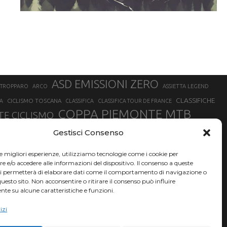
ASD EMISSIONI ZERO
STROPPARO
ARCO
ASSIETTA LEGEND
CLASSIFICHE
CICLISMO TOSCANA
A
CLASSIFICA
CLASSIFICA TOUR DE FRANCE
COPPA PIEMONTE MTB
E CICLISMO
NER
FABIO ARU
Gestisci Consenso
FIAB
FILIPPO GANNA
FINALE LIGURE
EVEREST
GERHARD KERSCHBAUMER
GIACOMO NIZZOLO
GILBERTO SIMONI
le migliori esperienze, utilizziamo tecnologie come i cookie per
HERVÉ BARMASSE
INSUBRIA BIKE FESTIVAL
e/o accedere alle informazioni del dispositivo. Il consenso a queste
BARMASSE
ci permetterà di elaborare dati come il comportamento di navigazione o
LUCA BRAIDOT
G
MARATHON BIKE DELLA BRIANZA
questo sito. Non acconsentire o ritirare il consenso può influire
te su alcune caratteristiche e funzioni.
RUET
MATHIEU VAN DER POEL
MATTEO TRENTIN
MIKE FELDERER
izi
SAM HILL
SANDRA MAIRHOFER
SONNY COLBRELLI
NADO
SIMONE MORO
VINCENZO NIBALI
VAL DI SOLE
TRIATHLON OLIMPICO
THLON