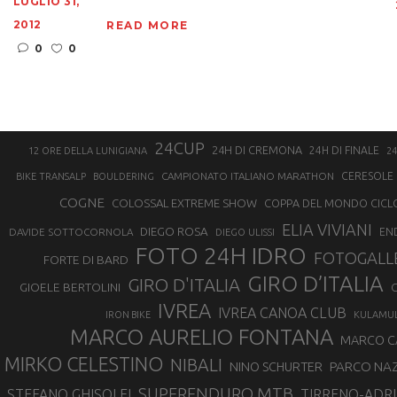
LUGLIO 31,
2012
READ MORE
0
0
24CUP
24H DI CREMONA
24H DI FINALE
12 ORE DELLA LUNIGIANA
24
CAMPIONATO ITALIANO MARATHON
CERESOLE 
BIKE TRANSALP
BOULDERING
COGNE
COLOSSAL EXTREME SHOW
COPPA DEL MONDO CICL
ELIA VIVIANI
DIEGO ROSA
DAVIDE SOTTOCORNOLA
EN
DIEGO ULISSI
FOTO 24H IDRO
FOTOGALL
FORTE DI BARD
GIRO D’ITALIA
GIRO D'ITALIA
GIOELE BERTOLINI
G
IVREA
IVREA CANOA CLUB
IRON BIKE
KULAMU
MARCO AURELIO FONTANA
MARCO 
MIRKO CELESTINO
NIBALI
NINO SCHURTER
PARCO NAZ
SUPERENDURO MTB
STEFANO GHISOLFI
TIRRENO-ADRI