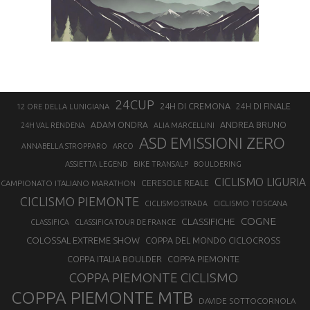
24CUP
24H DI CREMONA
24H DI FINALE
12 ORE DELLA LUNIGIANA
ANDREA BRUNO
ADAM ONDRA
24H VAL RENDENA
ALIA MARCELLINI
ASD EMISSIONI ZERO
ANNABELLA STROPPARO
ARCO
ASSIETTA LEGEND
BIKE TRANSALP
BOULDERING
CICLISMO LIGURIA
CAMPIONATO ITALIANO MARATHON
CERESOLE REALE
CICLISMO PIEMONTE
CICLISMO TOSCANA
CICLISMO STRADA
COGNE
CLASSIFICHE
CLASSIFICA
CLASSIFICA TOUR DE FRANCE
COLOSSAL EXTREME SHOW
COPPA DEL MONDO CICLOCROSS
COPPA ITALIA BOULDER
COPPA PIEMONTE
COPPA PIEMONTE CICLISMO
COPPA PIEMONTE MTB
DAVIDE SOTTOCORNOLA