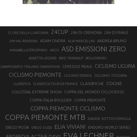
24CUP
24H DI CREMONA
24H DI FINALE
12 ORE DELLA LUNIGIANA
ANDREA BRUNO
ADAM ONDRA
24H VAL RENDENA
ALIA MARCELLINI
ASD EMISSIONI ZERO
ANNABELLA STROPPARO
ARCO
ASSIETTA LEGEND
BIKE TRANSALP
BOULDERING
CICLISMO LIGURIA
CAMPIONATO ITALIANO MARATHON
CERESOLE REALE
CICLISMO PIEMONTE
CICLISMO TOSCANA
CICLISMO STRADA
COGNE
CLASSIFICHE
CLASSIFICA
CLASSIFICA TOUR DE FRANCE
COLOSSAL EXTREME SHOW
COPPA DEL MONDO CICLOCROSS
COPPA ITALIA BOULDER
COPPA PIEMONTE
COPPA PIEMONTE CICLISMO
COPPA PIEMONTE MTB
DAVIDE SOTTOCORNOLA
ELIA VIVIANI
DIEGO ROSA
ENDURO WORLD SERIES
DIEGO ULISSI
EVA LECHNER
EPOREDIA ACTIVE DAYS