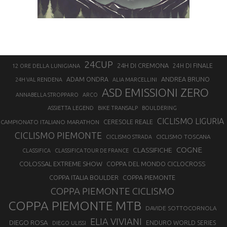
24CUP
24H DI CREMONA
24H DI FINALE
12 ORE DELLA LUNIGIANA
ANDREA BRUNO
ADAM ONDRA
24H VAL RENDENA
ALIA MARCELLINI
ASD EMISSIONI ZERO
ANNABELLA STROPPARO
ARCO
ASSIETTA LEGEND
BIKE TRANSALP
BOULDERING
CICLISMO LIGURIA
CAMPIONATO ITALIANO MARATHON
CERESOLE REALE
CICLISMO PIEMONTE
CICLISMO TOSCANA
CICLISMO STRADA
COGNE
CLASSIFICHE
CLASSIFICA
CLASSIFICA TOUR DE FRANCE
COLOSSAL EXTREME SHOW
COPPA DEL MONDO CICLOCROSS
COPPA ITALIA BOULDER
COPPA PIEMONTE
COPPA PIEMONTE CICLISMO
COPPA PIEMONTE MTB
DAVIDE SOTTOCORNOLA
ELIA VIVIANI
DIEGO ROSA
ENDURO WORLD SERIES
DIEGO ULISSI