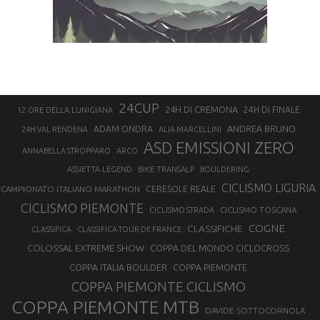
24CUP
24H DI CREMONA
24H DI FINALE
12 ORE DELLA LUNIGIANA
ANDREA BRUNO
ADAM ONDRA
24H VAL RENDENA
ALIA MARCELLINI
ASD EMISSIONI ZERO
ANNABELLA STROPPARO
ARCO
ASSIETTA LEGEND
BIKE TRANSALP
BOULDERING
CICLISMO LIGURIA
CAMPIONATO ITALIANO MARATHON
CERESOLE REALE
CICLISMO PIEMONTE
CICLISMO TOSCANA
CICLISMO STRADA
COGNE
CLASSIFICHE
CLASSIFICA
CLASSIFICA TOUR DE FRANCE
COLOSSAL EXTREME SHOW
COPPA DEL MONDO CICLOCROSS
COPPA ITALIA BOULDER
COPPA PIEMONTE
COPPA PIEMONTE CICLISMO
COPPA PIEMONTE MTB
DAVIDE SOTTOCORNOLA