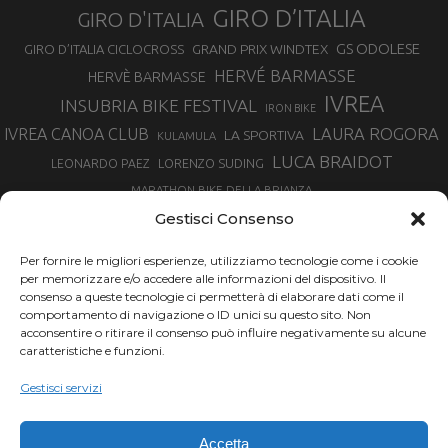
GIRO D’ITALIA
GIRO D'ITALIA
GS ODOLESE
GRAND PRIX WINDTEX
GIRO D’ITALIA CICLOCROSS
HERVÉ BARMASSE
HERVÈ BARMASSE
IVREA
INSUBRIA BIKE FESTIVAL
IRON BIKE
LAURA ROGORA
IVREA CANOA CLUB
LA SPORTIVA
KULAMULA
LUCA BRAIDOT
LORENZO SUDING
LEONARDO PAEZ
MARATHON BIKE DELLA BRIANZA
MARCO AURELIO FONTANA
Gestisci Consenso
MARTINA BERTA
MARCO COSTA
MARCO CAMANDONA
Per fornire le migliori esperienze, utilizziamo tecnologie come i cookie
MARTINO FRUET
MATHIEU VAN DER POEL
per memorizzare e/o accedere alle informazioni del dispositivo. Il
MATTEO TRENTIN
MIKE FELDERER
consenso a queste tecnologie ci permetterà di elaborare dati come il
MIRKO CELESTINO
NIBALI
NINO SCHURTER
comportamento di navigazione o ID unici su questo sito. Non
PARCO NAZIONALE GRAN PARADISO
acconsentire o ritirare il consenso può influire negativamente su alcune
PROMENADO BIKE
caratteristiche e funzioni.
SAM HILL
SANDRA MAIRHOFER
RAMPIGNADO
RACING TEAM DAYCO
STEFANO GHISOLFI
Gestisci servizi
SONNY COLBRELLI
SIMONE MORO
SUPERENDURO MTB
TIRRENO-ADRIATICO
TOUR DE FRANCE
Accetta
TRENTINO MTB