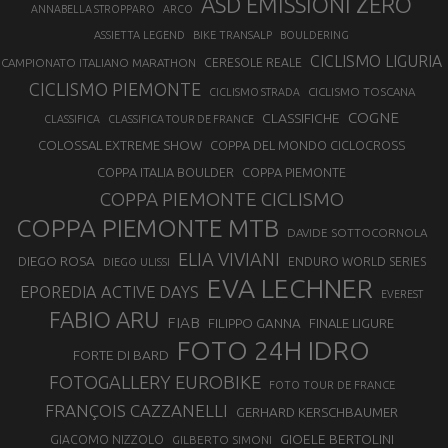
ASD EMISSIONI ZERO
ANNABELLA STROPPARO
ARCO
ASSIETTA LEGEND
BIKE TRANSALP
BOULDERING
CICLISMO LIGURIA
CAMPIONATO ITALIANO MARATHON
CERESOLE REALE
CICLISMO PIEMONTE
CICLISMO TOSCANA
CICLISMO STRADA
COGNE
CLASSIFICHE
CLASSIFICA
CLASSIFICA TOUR DE FRANCE
COLOSSAL EXTREME SHOW
COPPA DEL MONDO CICLOCROSS
COPPA ITALIA BOULDER
COPPA PIEMONTE
COPPA PIEMONTE CICLISMO
COPPA PIEMONTE MTB
DAVIDE SOTTOCORNOLA
ELIA VIVIANI
DIEGO ROSA
ENDURO WORLD SERIES
DIEGO ULISSI
EVA LECHNER
EPOREDIA ACTIVE DAYS
EVEREST
FABIO ARU
FIAB
FILIPPO GANNA
FINALE LIGURE
FOTO 24H IDRO
FORTE DI BARD
FOTOGALLERY EUROBIKE
FOTO TOUR DE FRANCE
FRANÇOIS CAZZANELLI
GERHARD KERSCHBAUMER
GIOELE BERTOLINI
GIACOMO NIZZOLO
GILBERTO SIMONI