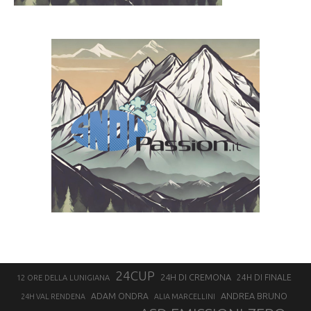
24CUP
24H DI CREMONA
24H DI FINALE
12 ORE DELLA LUNIGIANA
ANDREA BRUNO
ADAM ONDRA
24H VAL RENDENA
ALIA MARCELLINI