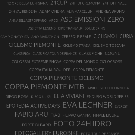
24CUP
24H DI CREMONA
24H DI FINALE
12 ORE DELLA LUNIGIANA
ANDREA BRUNO
ADAM ONDRA
24H VAL RENDENA
ALIA MARCELLINI
ASD EMISSIONI ZERO
ANNABELLA STROPPARO
ARCO
ASSIETTA LEGEND
BIKE TRANSALP
BOULDERING
CICLISMO LIGURIA
CAMPIONATO ITALIANO MARATHON
CERESOLE REALE
CICLISMO PIEMONTE
CICLISMO TOSCANA
CICLISMO STRADA
COGNE
CLASSIFICHE
CLASSIFICA
CLASSIFICA TOUR DE FRANCE
COLOSSAL EXTREME SHOW
COPPA DEL MONDO CICLOCROSS
COPPA ITALIA BOULDER
COPPA PIEMONTE
COPPA PIEMONTE CICLISMO
COPPA PIEMONTE MTB
DAVIDE SOTTOCORNOLA
ELIA VIVIANI
DIEGO ROSA
ENDURO WORLD SERIES
DIEGO ULISSI
EVA LECHNER
EPOREDIA ACTIVE DAYS
EVEREST
FABIO ARU
FIAB
FILIPPO GANNA
FINALE LIGURE
FOTO 24H IDRO
FORTE DI BARD
FOTOGALLERY EUROBIKE
FOTO TOUR DE FRANCE