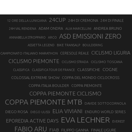
24CUP
24H DI CREMONA
24H DI FINALE
12 ORE DELLA LUNIGIANA
ANDREA BRUNO
ADAM ONDRA
24H VAL RENDENA
ALIA MARCELLINI
ASD EMISSIONI ZERO
ANNABELLA STROPPARO
ARCO
ASSIETTA LEGEND
BIKE TRANSALP
BOULDERING
CICLISMO LIGURIA
CAMPIONATO ITALIANO MARATHON
CERESOLE REALE
CICLISMO PIEMONTE
CICLISMO TOSCANA
CICLISMO STRADA
COGNE
CLASSIFICHE
CLASSIFICA
CLASSIFICA TOUR DE FRANCE
COLOSSAL EXTREME SHOW
COPPA DEL MONDO CICLOCROSS
COPPA ITALIA BOULDER
COPPA PIEMONTE
COPPA PIEMONTE CICLISMO
COPPA PIEMONTE MTB
DAVIDE SOTTOCORNOLA
ELIA VIVIANI
DIEGO ROSA
ENDURO WORLD SERIES
DIEGO ULISSI
EVA LECHNER
EPOREDIA ACTIVE DAYS
EVEREST
FABIO ARU
FIAB
FILIPPO GANNA
FINALE LIGURE