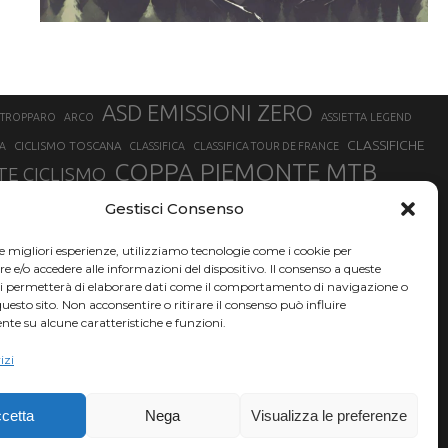
ASD EMISSIONI ZERO
STROPPARO
ARCO
ASSIETTA LEGEND
CLASSIFICHE
CICLISMO TOSCANA
A
CLASSIFICA
CLASSIFICA TOUR DE FRANCE
COPPA PIEMONTE MTB
E CICLISMO
NER
FABIO ARU
Gestisci Consenso
FIAB
FILIPPO GANNA
FINALE LIGURE
EVEREST
GERHARD KERSCHBAUMER
GIACOMO NIZZOLO
GILBERTO SIMONI
le migliori esperienze, utilizziamo tecnologie come i cookie per
HERVÉ BARMASSE
INSUBRIA BIKE FESTIVAL
e/o accedere alle informazioni del dispositivo. Il consenso a queste
BARMASSE
ci permetterà di elaborare dati come il comportamento di navigazione o
LUCA BRAIDOT
G
MARATHON BIKE DELLA BRIANZA
questo sito. Non acconsentire o ritirare il consenso può influire
te su alcune caratteristiche e funzioni.
RUET
MATHIEU VAN DER POEL
MATTEO TRENTIN
MIKE FELDERER
izi
SAM HILL
SANDRA MAIRHOFER
SONNY COLBRELLI
NADO
SIMONE MORO
VINCENZO NIBALI
VAL DI SOLE
TRIATHLON OLIMPICO
THLON
cetta
Nega
Visualizza le preferenze