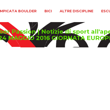
BOULDER
BICI
ALTRE DISCIPLINE
ESCURSIONIS
MPICATA BOULDER
BICI
ALTRE DISCIPLINE
ESC
or Passion | Notizie di sport all'ap
"24 MAGGIO 2016 GIORNATA EUROP