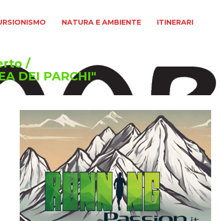
MO
NATURA E AMBIENTE
ITINERARI
URSIONISMO
NATURA E AMBIENTE
ITINERARI
erto
/
EA DEI PARCHI"