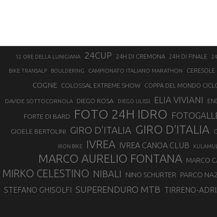
24CUP
24H DI CREMONA
24H DI FINALE
12 ORE DELLA LUNIGIANA
24
CAMPIONATO ITALIANO MARATHON
CERESOLE 
BIKE TRANSALP
BOULDERING
COGNE
COLOSSAL EXTREME SHOW
COPPA DEL MONDO CICL
ELIA VIVIANI
DIEGO ROSA
DAVIDE SOTTOCORNOLA
EN
DIEGO ULISSI
FOTO 24H IDRO
FOTOGALL
FORTE DI BARD
GIRO D’ITALIA
GIRO D'ITALIA
GIOELE BERTOLINI
G
IVREA
IVREA CANOA CLUB
IRON BIKE
KULAMU
MARCO AURELIO FONTANA
MARCO 
MIRKO CELESTINO
NIBALI
NINO SCHURTER
PARCO NAZ
SUPERENDURO MTB
STEFANO GHISOLFI
TIRRENO-ADRI